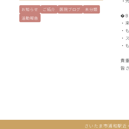
『
お知らせ
ご紹介
医院ブログ
未分類
�
活動報告
・
・
・
・
貴
皆
さいたま市浦和駅近