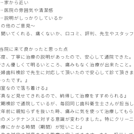
位…家から近い
位…医院の雰囲気や清潔感
位…説明がしっかりしているか
その他のご意見〜
を聞いてくれる、痛くないか、口コミ、評判、先生やスタッフ
A当院に来て良かったと思った点
都度、丁寧に治療の説明があったので、安心して通院できた。
皆さん優しくて明るいところ、痛みもなく治療が出来たこと
妊婦歯科検診で先生に対応して頂いたので安心して診て
かったです。』
個室なので落ち着ける』
写真など見せてきれるので、納得して治療をすすめられる』
定期検診で通院しているが、毎回同じ歯科衛生士さんが担当し
数年前に親知らずを抜いた時、痛みに気を使って治療してもら
歯のメンテナンスに対する意識が変わりました。特にクリーニ
治療にかかる時間（期間）が短いこと』