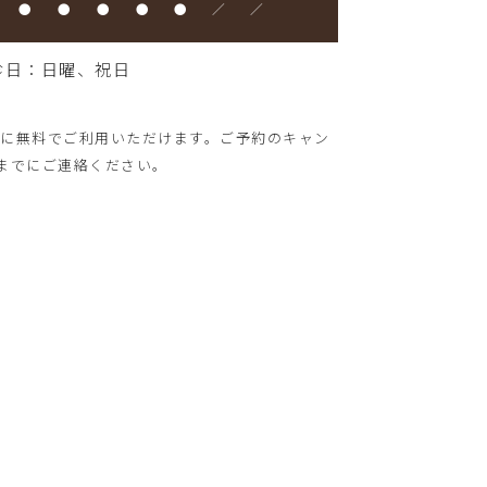
●
●
●
●
●
／
／
診日：日曜、祝日
様に無料でご利用いただけます。ご予約のキャン
時までにご連絡ください。