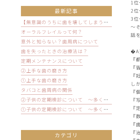
1
2
最新記事
3
【無意識のうちに歯を壊してしまう？】歯ぎしり・食いしばりの原因と放置するリスクと予防方法
〜
オーラルフレイルって何？
話
意外と知らない？歯周病について
�
歯を失ったときの治療法は？
『
定期メンテナンスについて
『
②上手な歯の磨き方
『
①上手な歯の磨き方
し
タバコと歯周病の関係
『
②子供の定期検診について ～多くのメリットとは？～
『
『
①子供の定期検診について ～多くのメリットとは？～
『
『
『
カテゴリ