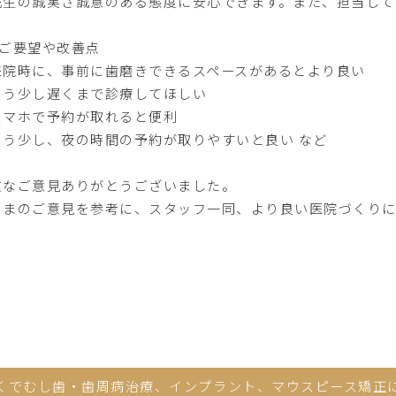
先生の誠実さ誠意のある態度に安心できます。また、担当して
Bご要望や改善点
来院時に、事前に歯磨きできるスペースがあるとより良い
もう少し遅くまで診療してほしい
スマホで予約が取れると便利
もう少し、夜の時間の予約が取りやすいと良い など
重なご意見ありがとうございました。
さまのご意見を参考に、スタッフ一同、より良い医院づくりに
くでむし歯・歯周病治療、
インプラント、マウスピース矯正