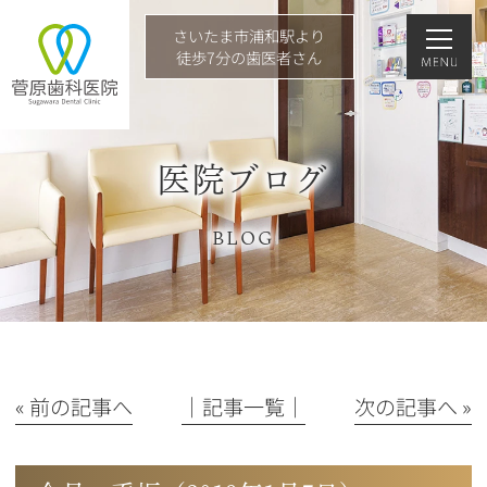
さいたま市浦和駅より
徒歩7分の歯医者さん
医院ブログ
BLOG
« 前の記事へ
│記事一覧│
次の記事へ »