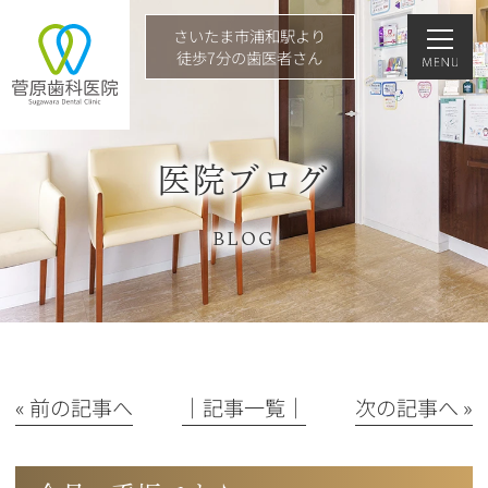
さいたま市浦和駅より
徒歩7分の歯医者さん
医院ブログ
BLOG
« 前の記事へ
│記事一覧│
次の記事へ »