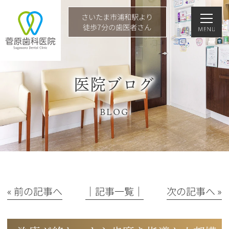
さいたま市浦和駅より
徒歩7分の歯医者さん
医院ブログ
BLOG
« 前の記事へ
│記事一覧│
次の記事へ »