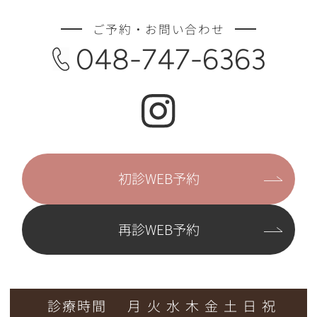
ご予約・お問い合わせ
048-747-6363
初診WEB予約
再診WEB予約
診療時間
月
火
水
木
金
土
日
祝