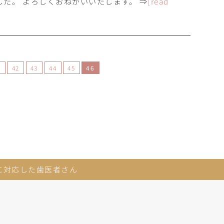
た。 よろしくおねがいいたします。 ⇒
[read
.
42
43
44
45
46
に対応した歯医者さん