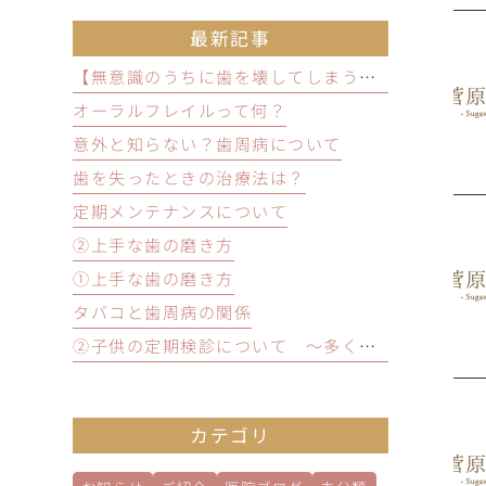
最新記事
【無意識のうちに歯を壊してしまう？】歯ぎしり・食いしばりの原因と放置するリスクと予防方法
オーラルフレイルって何？
意外と知らない？歯周病について
歯を失ったときの治療法は？
定期メンテナンスについて
②上手な歯の磨き方
①上手な歯の磨き方
タバコと歯周病の関係
②子供の定期検診について ～多くのメリットとは？～
カテゴリ