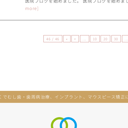
医院ブログを始めました。 医院ブログを始めまし
more]
46 / 46
«
<
...
10
20
30
..
くでむし歯・歯周病治療、
インプラント、マウスピース矯正