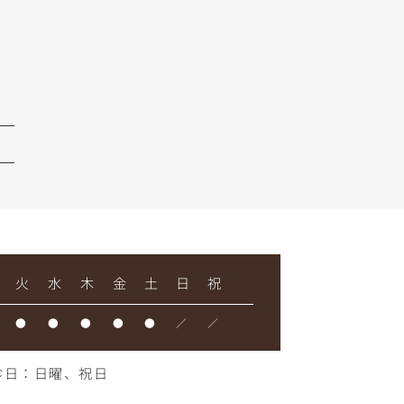
火
水
木
金
土
日
祝
●
●
●
●
●
／
／
診日：日曜、祝日